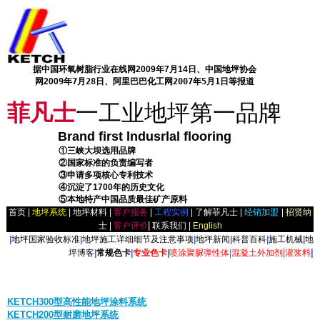
据中国环氧树脂行业在线网2009年7月14日、中国地坪协会
网200
9年7月28日、阿里巴巴化工网2007年5月1日等报道
菲凡士
一
工
业
地
坪
第
一
品
牌
Brand f
irst lndusrlal flooring
。。。。。。
①三峡大坝选用品牌
。。。。。。
②国家标准的负责编写者
。。。。。。
③申请多项核心专利技术
。。。。。。
④沉淀了1700年的历史文化
。。。。。。
⑤本地特产中国品质最佳矿产原料
首页
|
地坪系统
|
地坪材料
|
客户服务
|
工程实例
|
了解菲凡士
|
经销加盟
|
招贤纳
|
士
|
客户评价
联系我们 |
English
|
地坪国家验收标准
|
地坪施工详细细节及注意事项
|
地坪新闻
|
科普百科
|
施工机械
|
地
|
|
坪博客
|
常规色卡
|
专业色卡
|
喷涂聚脲弹性体
|
混凝土外加剂
灌浆料
KETCH300型高性能地坪涂料系统
KETCH200型耐磨地坪系统