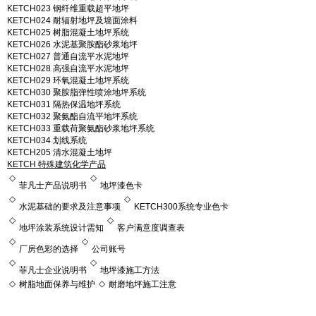
KETCH023
钢纤维重载超平地坪
KETCH024
耐辐射地坪及墙面涂料
KETCH025
树脂混凝土地坪系统
KETCH026
水泥基聚胺酯砂浆地坪
KETCH027
普通自流平水泥地坪
KETCH028
高强自流平水泥地坪
KETCH029
环氧混凝土地坪系统
KETCH030
聚胺脂弹性喷涂地坪系统
KETCH031
隔热保温地坪系统
KETCH032
聚氨酯自流平地坪系统
KETCH033
重载荷聚氨酯砂浆地坪系统
KETCH034
划线系统
K
ETCH
205 清水混凝土地坪
KETCH 特殊建筑化学产品
◇
◇
菲凡士产品说明书
地坪漆色卡
◇
◇
水泥基础的要求及注意事项
KETCH300系统专业色卡
◇
◇
地坪涂装系统设计需知
客户满意度调查表
◇
◇
厂房色彩的选择
公司账号
◇
◇
菲凡士企业说明书
地坪漆施工方法
◇
◇
树脂地面保养与维护
耐磨地坪施工注意