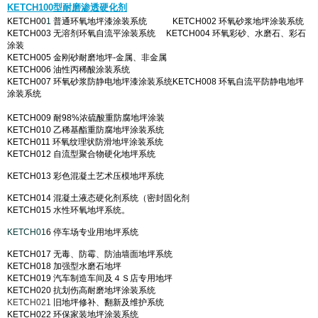
KETCH100型耐磨渗透硬化剂
KETCH00
1
普通环氧地坪漆涂装系统
。。。
KETCH002
环氧砂浆地坪涂装系统
KETCH003
无溶剂环氧自流平涂装系统
。
KETCH004
环氧彩砂、水磨石、彩石
涂装
KETCH005
金刚砂耐磨地坪-金属、非金属
KETCH006
油性丙稀酸涂装系统
KETCH007
环氧砂浆防静电地坪漆涂装系统
KETCH008
环氧自流平防静电地坪
涂装
系统
。
KETCH009
耐98%浓硫酸重防腐地坪涂装
KETCH010
乙稀基酯重防腐地坪涂装系统
KETCH011
环氧纹理状防滑地坪涂
装系统
KETCH012
自流型聚合物硬化地坪系统
KETCH013
彩色混凝土艺术压模地坪系统
KETCH014
混凝土
液态硬化剂系统（密封固化剂
KETCH015
水性环氧地坪系统。
KETCH01
6
停车场专业用地坪系统
KETCH017
无毒、防霉、防油墙面地坪系统
KETCH018
加强型水磨石地坪
。。
KETCH019
汽车制造车间及４Ｓ店专用地坪
KETCH020
抗划伤高耐磨地坪涂装系统
KETCH021
旧地坪修补、翻新及维护系统
KETCH022
环保家装地坪涂装系统