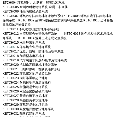
ETCH004
环氧彩砂、水磨石、彩石涂装系统
KETCH005
金刚砂耐磨地坪系统-金属、非金属
KETCH006
油性丙稀酸涂装系统
KETCH007
环氧砂浆防静电地坪漆涂装系统
KETCH008
环氧自流平防静电地坪
涂装
系统
。
KETCH009
耐98%浓硫酸重防腐地坪涂装系统
KETCH010
乙稀基酯
重防腐地坪涂装系统
KETCH011
环氧纹理状防滑地坪涂
装系统
KETCH012
自流型聚合物硬化地坪系统
。。
KETCH013
彩色混凝土艺术压模地
坪系统
。。
KETCH014
混凝土
液态硬化剂系统
KETCH015
水性环氧地坪系统
KETCH01
6
停车场专业用地坪系统
KETCH017
无毒、防霉、防油墙面地坪系统
KETCH018
加强型水磨石地坪
KETCH019
汽车制造车间及4s店专用地坪系统
KETCH020
抗划伤高耐磨地坪涂装系统
KETCH021
旧地坪修补、翻新及维护系统
KETCH022
环保家装地坪涂装系统
。。。
KETCH023
钢纤维重载超平地坪
KETCH024
耐辐射地坪及墙面涂料
。。。
KETCH025
树脂混凝土地坪系统
KETCH026
水泥基聚胺酯砂浆地坪
KETCH027
普通自流平水泥地坪
KETCH028
高强自流平水泥地坪
KETCH029
环氧混凝土地坪系统
KETCH030
聚胺脂弹性喷涂地坪系统
KETCH031
隔热保温地坪系统