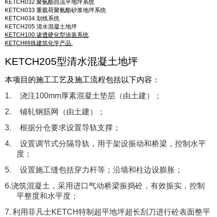
KETCH032
聚氨酯自流平地坪系统
KETCH033
重载荷聚氨酯砂浆地坪系统
KETCH034
划线系统
。
K
ETCH
205 清水混凝土地坪
。。。。。
KETCH100
渗透硬化型涂装系统
。
KETCH特殊建筑化学产品.
KETCH205
型清水混凝土地坪
本项目的施工工艺及施工流程包括以下内容：
1.
浇注
100mm
厚素混凝土垫层（由土建）；
2.
铺轧钢筋网（由土建）；
3.
根据分仓要求设置导轨支撑；
4.
设置调节式分隔导轨，用于架设振动和桥梁，控制水平
度；
5.
设置施工缝包括穿力杆等；沿墙和柱边设膨胀；
6.
浇筑混凝土，采用进口气动桥梁振捣砼，有效振实，控制
平整度和水平度；
7.
利用菲凡士
KETCH
特制超平地坪超长刮刀进行砼表面整平