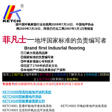
据中国环氧树脂行业在线网2009年7月14日、中国地坪协会
网200
9年7月28日、阿里巴巴化工网2007年5月1日等报道
菲凡士
一
地坪国家标准的负责编写者
Brand f
irst lndusrlal flooring
。。。。。。
①三峡大坝选用品牌
。。。。。。
②国家标准的负责编写者
。。。。。。
③申请多项核心专利技术
。。。。。。
④沉淀了1700年的历史文化
。。。。。。
⑤本地特产中国品质最佳矿产原料
首页
|
工程产品
|
地坪材料
|
客户服务
|
工程实例
|
了解菲凡士
|
经销加盟
|
招贤纳
|
士
|
客户评价
联系我们 |
新版网站
|
|
专业色卡
|
喷涂聚脲弹性体
|
混凝土外加剂
灌浆料
环境工程技术
KETCH300型高性能地坪涂料系统
KETCH200型耐磨地坪系统
KETCH100型耐磨渗透硬化剂
KETCH00
1
普通环氧地坪漆涂装系统
。。。
KETCH002
环氧砂浆地坪涂装系统
KETCH003
无溶剂环氧自流平涂装系统