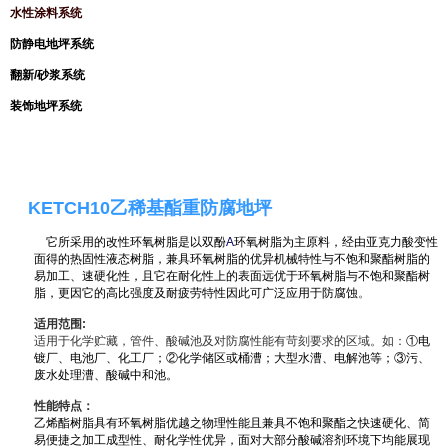
水性涂料系统
防静电地坪系统
翻新/砂浆系统
装饰地坪系统
0
。
KETCH10乙稀基酯重防腐地坪
它所采用的改性环氧树脂是以双酚
A
环氧树脂为主原料，经由亚克力酸变性
面得的热固性液态树脂，兼具环氧树脂的优异机械特性与不饱和聚酯树脂的
易加工、速硬化性，且它在耐化性上的表面远优于环氧树脂与不饱和聚酯树
脂，更因它的高比强度及耐疲劳特性因此可广泛应用于防腐蚀
。
适用范围:
适用于化学贮藏，管件、酸碱池及对防腐性能有苛刻要求的区域。如：
①电
镀厂、电池厂、化工厂；②化学储区或桶漕；大型水漕、电解池等；③污、
废水处理漕、酸碱中和池。
性能特点：
乙烯酯树脂具有环氧树脂优越之物理性能且兼具不饱和聚酯之快速硬化、简
易便捷之加工成型性、耐化学性优异，面对大部分酸碱溶剂环境下均能展现