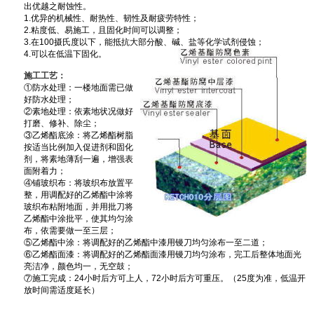
出优越之耐蚀性。
1.优异的机械性、耐热性、韧性及耐疲劳特性；
2.粘度低、易施工，且固化时间可以调整；
3.在100摄氏度以下，能抵抗大部分酸、碱、盐等化学试剂侵蚀；
4.可以在低温下固化。
施工工艺：
①防水处理：一楼地面需已做
好防水处理；
②素地处理：依素地状况做好
打磨、修补、除尘；
③乙烯酯底涂：将乙烯酯树脂
按适当比例加入促进剂和固化
剂，将素地薄刮一遍，增强表
面附着力；
④铺玻织布：将玻织布放置平
整，用调配好的乙烯酯中涂将
玻织布粘附地面，并用批刀将
乙烯酯中涂批平，使其均匀涂
布，依需要做一至三层；
⑤乙烯酯中涂：将调配好的乙烯酯中漆用镘刀均匀涂布一至二道；
⑥乙烯酯面漆：将调配好的乙烯酯面漆用镘刀均匀涂布，完工后整体地面光
亮洁净，颜色均一，无空鼓；
⑦施工完成：24小时后方可上人，72小时后方可重压。（25度为准，低温开
放时间需适度延长）