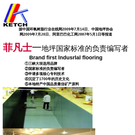
据中国环氧树脂行业在线网2009年7月14日、中国地坪协会
网200
9年7月28日、阿里巴巴化工网2007年5月1日等报道
菲凡士
一
地坪国家标准的负责编写者
Brand f
irst lndusrlal flooring
。。。。。。
①三峡大坝选用品牌
。。。。。。
②国家标准的负责编写者
。。。。。。
③申请多项核心专利技术
。。。。。。
④沉淀了1700年的历史文化
。。。。。。
⑤本地特产中国品质最佳矿产原料