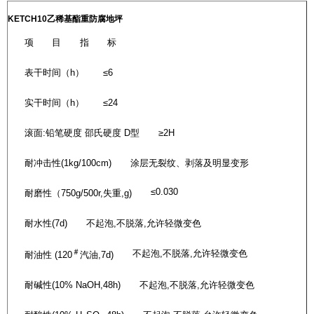
KETCH10乙稀基酯重防腐地坪
项 目
指 标
表干时间（
h
）
≤6
实干时间（
h
）
≤24
滚面
:
铅笔硬度
邵氏硬度
D
型
≥2H
耐冲击性
(1kg/100cm)
涂层无裂纹、剥落及明显变形
≤0.030
耐磨性（
750g/500r,
失重
,g)
耐水性
(7d)
不起泡
,
不脱落
,
允许轻微变色
＃
不起泡
,
不脱落
,
允许轻微变色
耐油性
(120
汽油
,7d)
耐碱性
(10% NaOH,48h)
不起泡
,
不脱落
,
允许轻微变色