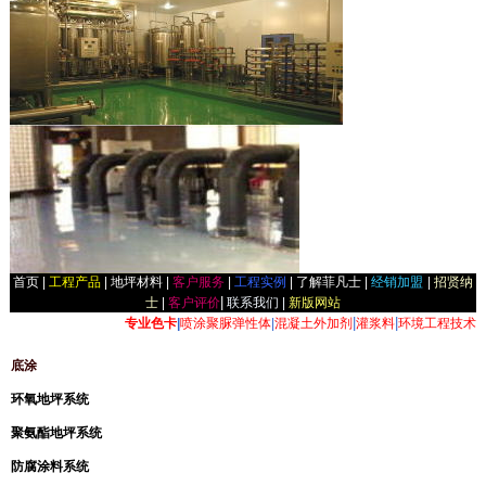
首页
|
工程产品
|
地坪材料
|
客户服务
|
工程实例
|
了解菲凡士
|
经销加盟
|
招贤纳
|
士
|
客户评价
联系我们 |
新版网站
|
|
专业色卡
|
喷涂聚脲弹性体
|
混凝土外加剂
灌浆料
环境工程技术
底涂
环氧地坪系统
聚氨酯地坪系统
防腐涂料系统